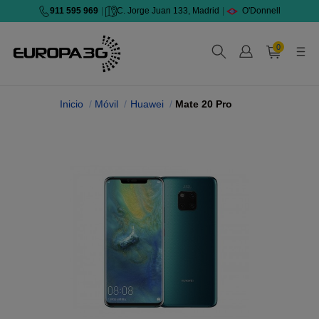
911 595 969
|
C. Jorge Juan 133, Madrid
|
O'Donnell
0
Inicio
Móvil
Huawei
Mate 20 Pro