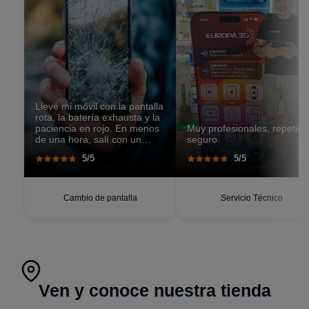
Llevé mi móvil con la pantalla
rota, la batería exhausta y la
paciencia en rojo. En menos
Muy profesionales, repetiré
de una hora, salí con un
seguro.
teléfono que parecía recién
5/5
5/5
salido de caja. Pantalla
perfecta, respuesta táctil
impecable, batería con
autonomía renovada.
Cambio de pantalla
Servicio Técnico
Ven y conoce nuestra tienda