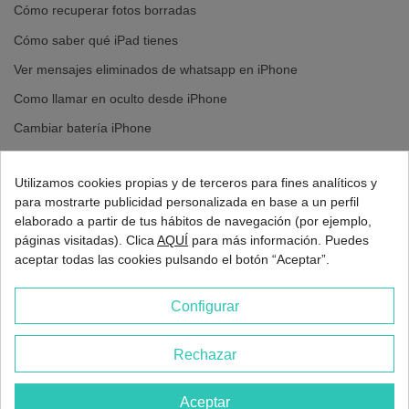
profesional para devolver la funcionalidad y estética de tu móvil.
Cómo recuperar fotos borradas
Utilizamos piezas de alta calidad y técnicas avanzadas, garantizando
resultados duraderos. ¡Confía en nosotros para mantener tu móvil en
Cómo saber qué iPad tienes
perfecto estado!
Ver mensajes eliminados de whatsapp en iPhone
Como llamar en oculto desde iPhone
Cambiar batería iPhone
Cambiar pantalla iPhone
Utilizamos cookies propias y de terceros para fines analíticos y
para mostrarte publicidad personalizada en base a un perfil
elaborado a partir de tus hábitos de navegación (por ejemplo,
páginas visitadas). Clica
AQUÍ
para más información. Puedes
aceptar todas las cookies pulsando el botón “Aceptar”.
Configurar
Rechazar
2026 - Europa 3G Madrid
Aceptar