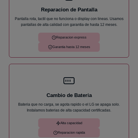
Reparacion de Pantalla
★
★
★
★
★
Pantalla rota, tactil que no funciona o display con lineas. Usamos
He llevado mi móvil un Samsung A33 ya que no me
pantallas de alta calidad con garantia de hasta 12 meses.
cargaba, me ha atendido Andrés de forma increíble
y en menos de 1h me lo has cambiado y ya
funciona perfectamente. Sin dudas cuando me pase
Reparacion express
algo, volveré.
Iván V.
30 de julio
Garantia hasta 12 meses
Cambio de Bateria
Bateria que no carga, se agota rapido o el LG se apaga solo.
Instalamos baterias de alta capacidad certificadas.
Alta capacidad
Reparacion rapida