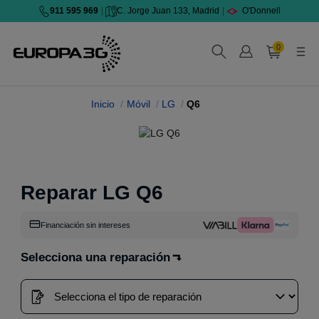
911 595 969
|
C. Jorge Juan 133, Madrid
|
O'Donnell
0
Inicio
Móvil
LG
Q6
Reparar LG Q6
Financiación sin intereses
Selecciona una reparación