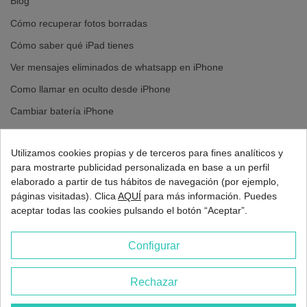
Blog
Nuestros expertos utilizan
piezas de alta calidad
y herramientas
profesionales para devolver la funcionalidad y estética de tu móvil.
Cómo recuperar fotos borradas
Además, todas las reparaciones incluyen una
garantía de hasta 12
meses
. Confía en un servicio técnico especializado para mantener tu
Cómo saber qué iPad tienes
móvil en perfecto estado.
Ver mensajes eliminados de whatsapp en iPhone
Como llamar en oculto desde iPhone
Cambiar batería iPhone
Cambiar pantalla iPhone
Utilizamos cookies propias y de terceros para fines analíticos y
para mostrarte publicidad personalizada en base a un perfil
elaborado a partir de tus hábitos de navegación (por ejemplo,
páginas visitadas). Clica
AQUÍ
para más información. Puedes
aceptar todas las cookies pulsando el botón “Aceptar”.
Configurar
Rechazar