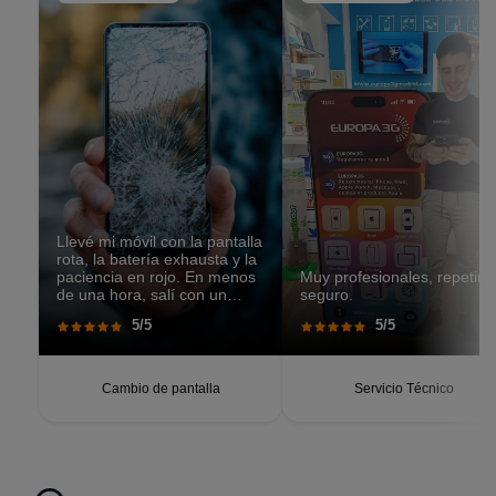
Llevé mi móvil con la pantalla
rota, la batería exhausta y la
paciencia en rojo. En menos
Muy profesionales, repetiré
de una hora, salí con un
seguro.
teléfono que parecía recién
5/5
5/5
salido de caja. Pantalla
perfecta, respuesta táctil
impecable, batería con
autonomía renovada.
Cambio de pantalla
Servicio Técnico