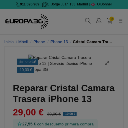
911 595 969
|
C. Jorge Juan 133, Madrid
|
O'Donnell
0
Inicio
Móvil
iPhone
iPhone 13
Cristal Camara Trasera
¡En oferta!
-10,00 €
Reparar Cristal Camara
Trasera iPhone 13
29,00 €
39,00 €
-10,00 €
27,55 €
con descuento primera compra