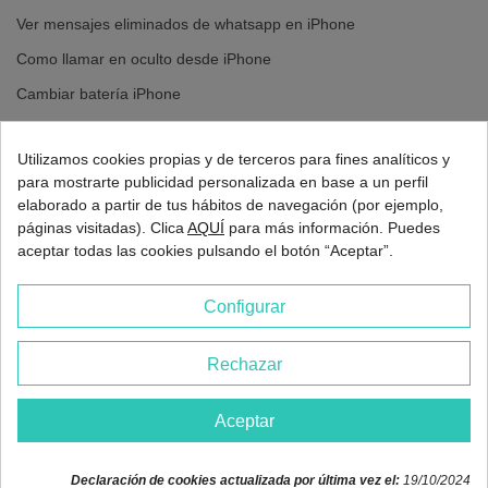
Ver mensajes eliminados de whatsapp en iPhone
Como llamar en oculto desde iPhone
Cambiar batería iPhone
Cambiar pantalla iPhone
Utilizamos cookies propias y de terceros para fines analíticos y
para mostrarte publicidad personalizada en base a un perfil
elaborado a partir de tus hábitos de navegación (por ejemplo,
páginas visitadas). Clica
AQUÍ
para más información. Puedes
aceptar todas las cookies pulsando el botón “Aceptar”.
Configurar
Rechazar
2026 - Europa 3G Madrid
Aceptar
Declaración de cookies actualizada por última vez el:
19/10/2024