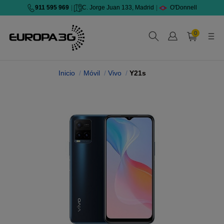
911 595 969
|
C. Jorge Juan 133, Madrid
|
O'Donnell
0
Inicio
Móvil
Vivo
Y21s