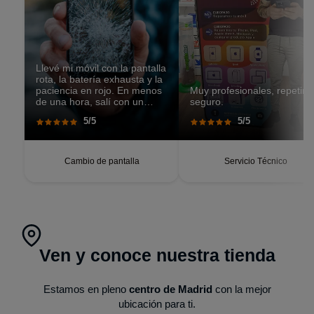
Llevé mi móvil con la pantalla
rota, la batería exhausta y la
paciencia en rojo. En menos
Muy profesionales, repetiré
de una hora, salí con un
seguro.
teléfono que parecía recién
5/5
5/5
salido de caja. Pantalla
perfecta, respuesta táctil
impecable, batería con
autonomía renovada.
Cambio de pantalla
Servicio Técnico
Ven y conoce nuestra tienda
Estamos en pleno
centro de Madrid
con la mejor
ubicación para ti.