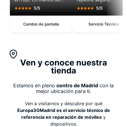
una hora, salí con un
5/5
5/5
teléfono que parecía
recién salido de caja.
Pantalla perfecta,
Cambio de pantalla
Servicio Técnico
respuesta táctil
impecable, batería con
autonomía renovada.
Ven y conoce nuestra
tienda
Estamos en pleno
centro de Madrid
con la
mejor ubicación para ti.
Ven a visitarnos y descubre por qué
Europa3GMadrid es el servicio técnico de
referencia en reparación de móviles
y
dispositivos.