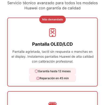
recomiendo al 100 % y volvería si
Servicio técnico avanzado para todos los modelos
★
★
★
★
★
necesitara otra reparación.
Huawei con garantía de calidad
Excelente trabajo, en lo personal mi
problema era de batería inflada y en una
hora mi celular ya estaba listo y
Más demandado
funcionando perfectamente, me atendió
Andrés y en todo momento fue muy
Stephanny
31 de julio
amable.
★
★
★
★
Pantalla OLED/LCD
★
He llevado mi móvil un Samsung A33 ya
Pantalla agrietada, tactil sin respuesta o manchas en
que no me cargaba, me ha atendido
el display. Instalamos pantallas Huawei de alta calidad
Andrés de forma increíble y en menos de
con calibración profesional.
1h me lo has cambiado y ya funciona
perfectamente. Sin dudas cuando me pase
Iván V.
30 de julio
Garantía hasta 12 meses
algo, volveré.
Reparación en 45 min