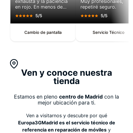
exhausta y la paciencia
Muy profesionales,
en rojo. En menos de
repetiré seguro.
una hora, salí con un
5/5
5/5
teléfono que parecía
recién salido de caja.
Pantalla perfecta,
Cambio de pantalla
Servicio Técnico
respuesta táctil
impecable, batería con
autonomía renovada.
Ven y conoce nuestra
tienda
Estamos en pleno
centro de Madrid
con la
mejor ubicación para ti.
Ven a visitarnos y descubre por qué
Europa3GMadrid es el servicio técnico de
referencia en reparación de móviles
y