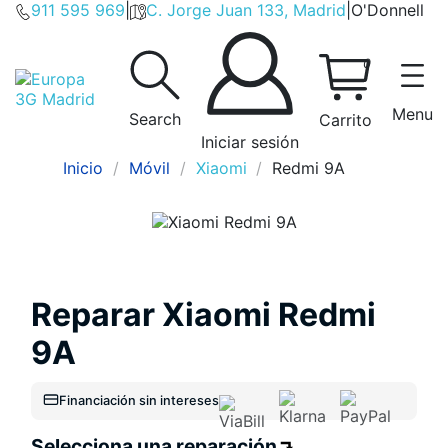
911 595 969
|
C. Jorge Juan 133, Madrid
|
O'Donnell
0
Menu
Search
Carrito
Iniciar sesión
Inicio
Móvil
Xiaomi
Redmi 9A
Reparar Xiaomi Redmi
9A
Financiación sin intereses
Selecciona una reparación