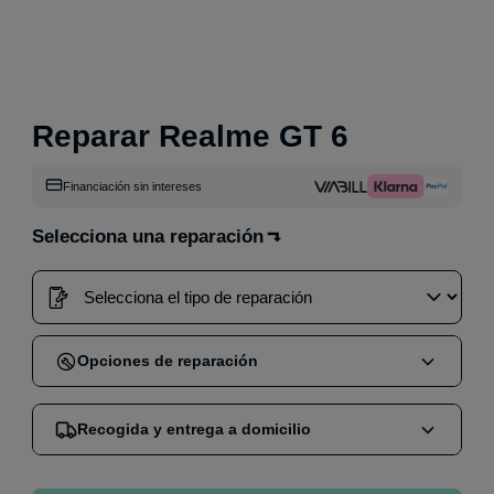
Reparar Realme GT 6
Financiación sin intereses
Selecciona una reparación
Opciones de reparación
Cuando compras una reparación en nuestra web,
Recogida y entrega a domicilio
puedes elegir entre dos opciones:
Reparación en tienda
:
Acude sin cita a nuestra
Nos encargamos de mandar un mensajero por GLS