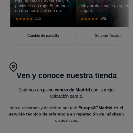
rota, la batería exhausta y la
paciencia en rojo. En menos
Muy profesionales, repetiré
de una hora, salí con un
seguro.
teléfono que parecía recién
5/5
5/5
salido de caja. Pantalla
perfecta, respuesta táctil
impecable, batería con
autonomía renovada.
Cambio de pantalla
Servicio Técnico
Ven y conoce nuestra tienda
Estamos en pleno
centro de Madrid
con la mejor
ubicación para ti.
Ven a visitarnos y descubre por qué
Europa3GMadrid es el
servicio técnico de referencia en reparación de móviles
y
dispositivos.