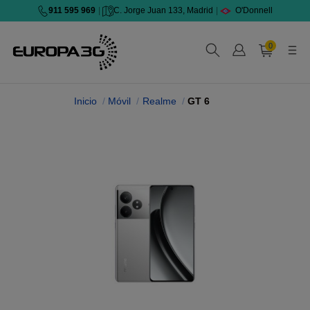
911 595 969
|
C. Jorge Juan 133, Madrid
|
O'Donnell
0
Inicio
Móvil
Realme
GT 6