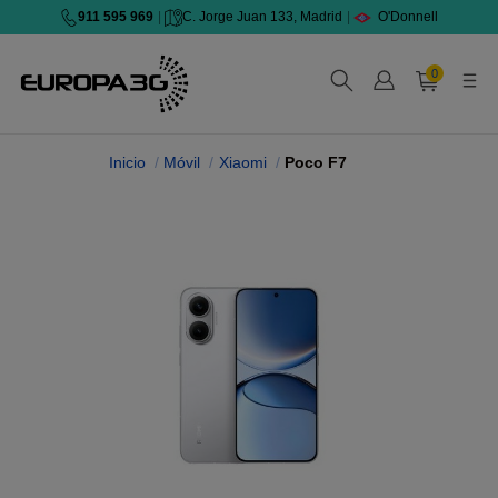
911 595 969
|
C. Jorge Juan 133, Madrid
|
O'Donnell
0
Inicio
Móvil
Xiaomi
Poco F7