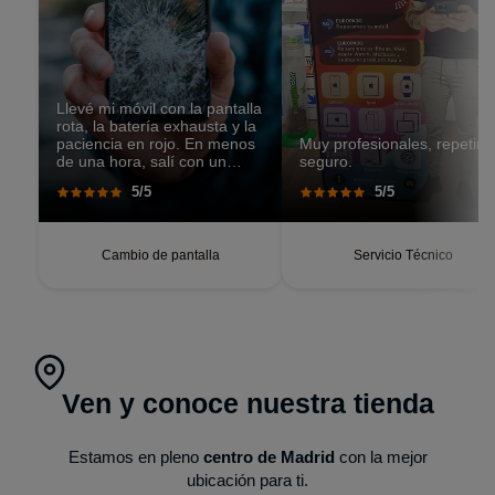
Llevé mi móvil con la pantalla
rota, la batería exhausta y la
paciencia en rojo. En menos
Muy profesionales, repetiré
de una hora, salí con un
seguro.
teléfono que parecía recién
5/5
5/5
salido de caja. Pantalla
perfecta, respuesta táctil
impecable, batería con
autonomía renovada.
Cambio de pantalla
Servicio Técnico
Ven y conoce nuestra tienda
Estamos en pleno
centro de Madrid
con la mejor
ubicación para ti.