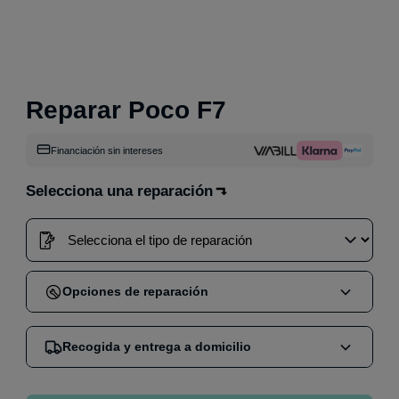
Reparar Poco F7
Financiación sin intereses
Selecciona una reparación
Opciones de reparación
Cuando compras una reparación en nuestra web,
Recogida y entrega a domicilio
puedes elegir entre dos opciones:
Reparación en tienda
:
Acude sin cita a nuestra
Nos encargamos de mandar un mensajero por GLS