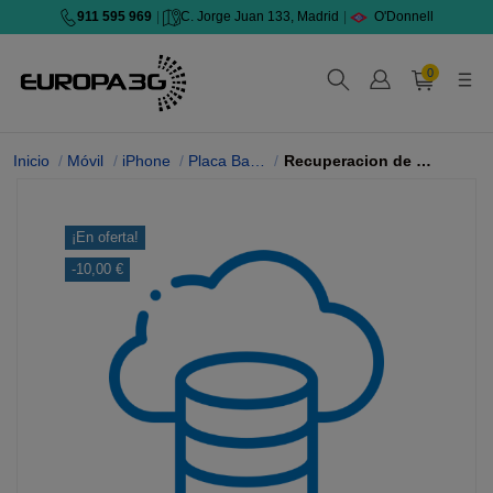
911 595 969
|
C. Jorge Juan 133, Madrid
|
O'Donnell
0
Inicio
Móvil
iPhone
Placa Base iPhone
Recuperacion de datos iPhone 14 Pro Max
¡En oferta!
-10,00 €