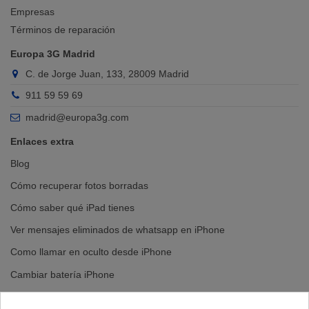
Empresas
Términos de reparación
Europa 3G Madrid
C. de Jorge Juan, 133, 28009 Madrid
911 59 59 69
madrid@europa3g.com
Enlaces extra
Blog
Cómo recuperar fotos borradas
Cómo saber qué iPad tienes
Ver mensajes eliminados de whatsapp en iPhone
Como llamar en oculto desde iPhone
Cambiar batería iPhone
Cambiar pantalla iPhone