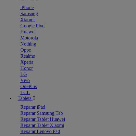
iPhone
Samsung
Xiaomi
Google Pixel
Huawei
Motorola
Nothing
Oppo
Realme
Xperia
Honor
LG
Vivo
OnePlus
TCL
Tablets
Reparar iPad
Reparar Samsung Tab
Reparar Tablet Huawei
Reparar Tablet Xiaomi
Reparar Lenovo Pad