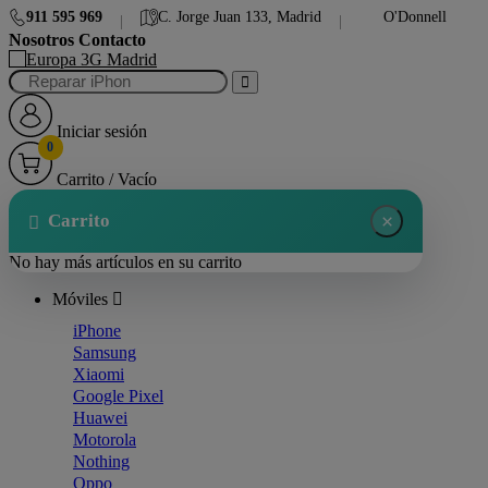
911 595 969
C. Jorge Juan 133, Madrid
O'Donnell
|
|
Nosotros
Contacto
Iniciar sesión
0
Carrito
/
Vacío
×
Carrito
No hay más artículos en su carrito
Móviles
iPhone
Samsung
Xiaomi
Google Pixel
Huawei
Motorola
Nothing
Oppo