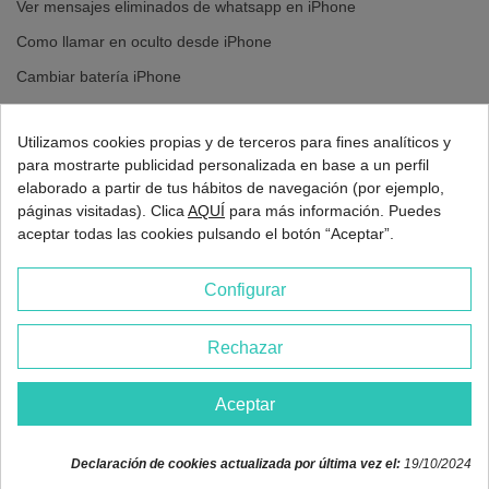
Ver mensajes eliminados de whatsapp en iPhone
piezas originales
. Nuestros expertos garantizan una reparación
precisa y de calidad, devolviendo a tu móvil su estética como nuevo.
Como llamar en oculto desde iPhone
Cambiar batería iPhone
Cambiar pantalla iPhone
Utilizamos cookies propias y de terceros para fines analíticos y
para mostrarte publicidad personalizada en base a un perfil
elaborado a partir de tus hábitos de navegación (por ejemplo,
páginas visitadas). Clica
AQUÍ
para más información. Puedes
aceptar todas las cookies pulsando el botón “Aceptar”.
Configurar
Rechazar
2026 - Europa 3G Madrid
Aceptar
Declaración de cookies actualizada por última vez el:
19/10/2024