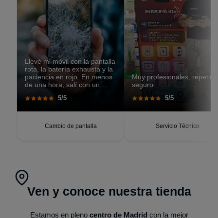
Llevé mi móvil con la pantalla
rota, la batería exhausta y la
paciencia en rojo. En menos
Muy profesionales, repetiré
de una hora, salí con un
seguro.
teléfono que parecía recién
5/5
5/5
salido de caja. Pantalla
perfecta, respuesta táctil
impecable, batería con
autonomía renovada.
Cambio de pantalla
Servicio Técnico
Ven y conoce nuestra tienda
Estamos en pleno
centro de Madrid
con la mejor