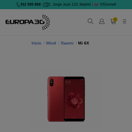
911 595 969
|
C. Jorge Juan 133, Madrid
|
O'Donnell
0
Inicio
Móvil
Xiaomi
Mi 6X