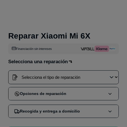
Reparar Xiaomi Mi 6X
Financiación sin intereses
Selecciona una reparación
Opciones de reparación
Cuando compras una reparación en nuestra web,
Recogida y entrega a domicilio
puedes elegir entre dos opciones:
Reparación en tienda
:
Acude sin cita a nuestra
Nos encargamos de mandar un mensajero por GLS