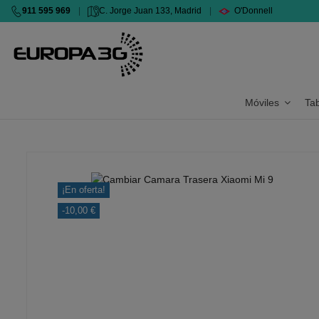
911 595 969
|
C. Jorge Juan 133, Madrid
|
O'Donnell
Móviles
Ta
¡En oferta!
-10,00 €