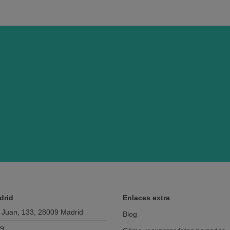
drid
Enlaces extra
 Juan, 133, 28009 Madrid
Blog
69