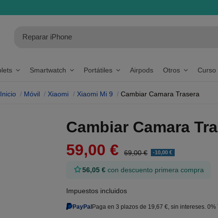
blets
Smartwatch
Portátiles
Airpods
Otros
Curso
Inicio
Móvil
Xiaomi
Xiaomi Mi 9
Cambiar Camara Trasera
Cambiar Camara Tra
59,00 €
69,00 €
-10,00 €
56,05 €
con descuento primera compra
Impuestos incluidos
PayPal
Paga en 3 plazos de 19,67 €, sin intereses. 0%