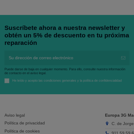
Suscríbete ahora a nuestra newsletter y
obtén un 5% de descuento en tu próxima
reparación
Puede darse de baja en cualquier momento. Para ello, consulte nuestra información
de contacto en el aviso legal.
He leído y acepto las
condiciones generales
y la
política de confidencialidad
Aviso legal
Europa 3G Ma
Política de privacidad
C. de Jorge
Política de cookies
911 59 59 