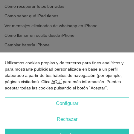
Cómo recuperar fotos borradas
Cómo saber qué iPad tienes
Ver mensajes eliminados de whatsapp en iPhone
Como llamar en oculto desde iPhone
Cambiar batería iPhone
Cambiar pantalla iPhone
Utilizamos cookies propias y de terceros para fines analíticos y
para mostrarte publicidad personalizada en base a un perfil
elaborado a partir de tus hábitos de navegación (por ejemplo,
páginas visitadas). Clica
AQUÍ
para más información. Puedes
aceptar todas las cookies pulsando el botón “Aceptar”.
Configurar
Rechazar
2026 - Europa 3G Madrid