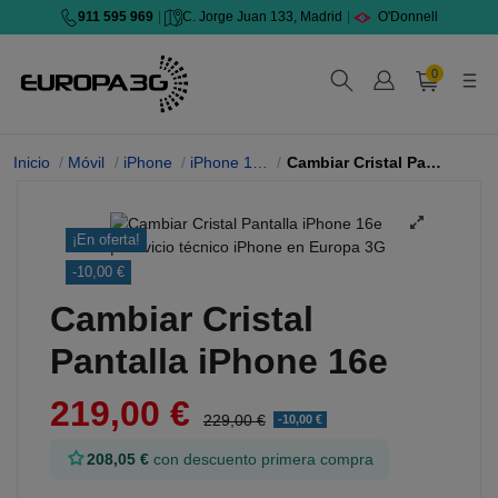
911 595 969
|
C. Jorge Juan 133, Madrid
|
O'Donnell
0
Inicio
Móvil
iPhone
iPhone 16e
Cambiar Cristal Pantalla
¡En oferta!
-10,00 €
Cambiar Cristal
Pantalla iPhone 16e
219,00 €
229,00 €
-10,00 €
208,05 €
con descuento primera compra